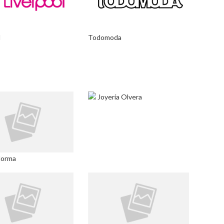
l
Todomoda
Joyería Olvera
Norma