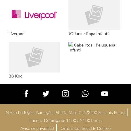
JC Junior Ropa Infantil
Liverpool
Cabellitos - Peluquería
Infantil
BB Kool
Nereo Rodríguez Barragán 450, Del Valle C.P. 78200 San Luis Potosí
Lunes a Domingo de 11:00 a 21:00 horas
Aviso de privacidad
Centro Comercial El Dorado