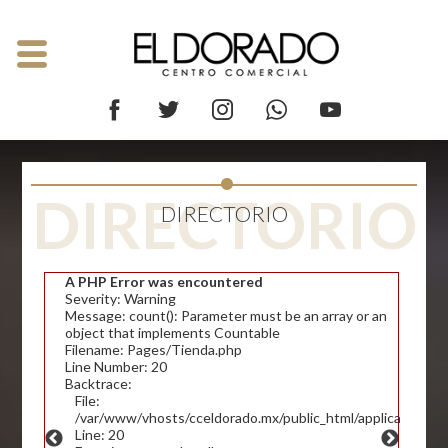
DIRECTORIO
DIRECTORIO
A PHP Error was encountered
Severity: Warning
Message: count(): Parameter must be an array or an
object that implements Countable
Filename: Pages/Tienda.php
Line Number: 20
Backtrace:
File:
/var/www/vhosts/cceldorado.mx/public_html/application/v
Line: 20