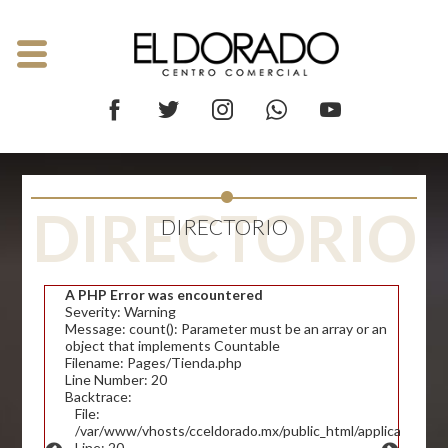
DIRECTORIO
DIRECTORIO
A PHP Error was encountered
Severity: Warning
Message: count(): Parameter must be an array or an
object that implements Countable
Filename: Pages/Tienda.php
Line Number: 20
Backtrace:
File:
/var/www/vhosts/cceldorado.mx/public_html/application/v
Line: 20